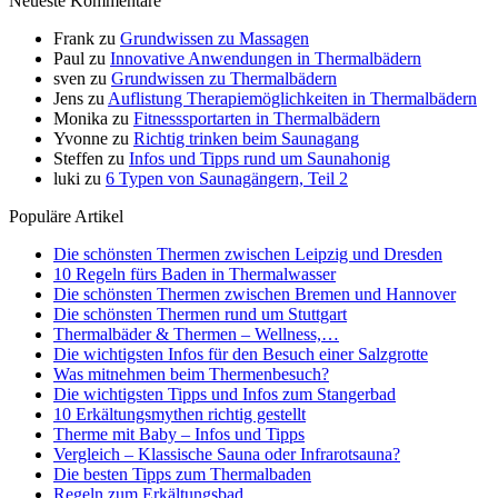
Neueste Kommentare
Frank
zu
Grundwissen zu Massagen
Paul
zu
Innovative Anwendungen in Thermalbädern
sven
zu
Grundwissen zu Thermalbädern
Jens
zu
Auflistung Therapiemöglichkeiten in Thermalbädern
Monika
zu
Fitnesssportarten in Thermalbädern
Yvonne
zu
Richtig trinken beim Saunagang
Steffen
zu
Infos und Tipps rund um Saunahonig
luki
zu
6 Typen von Saunagängern, Teil 2
Populäre Artikel
Die schönsten Thermen zwischen Leipzig und Dresden
10 Regeln fürs Baden in Thermalwasser
Die schönsten Thermen zwischen Bremen und Hannover
Die schönsten Thermen rund um Stuttgart
Thermalbäder & Thermen – Wellness,…
Die wichtigsten Infos für den Besuch einer Salzgrotte
Was mitnehmen beim Thermenbesuch?
Die wichtigsten Tipps und Infos zum Stangerbad
10 Erkältungsmythen richtig gestellt
Therme mit Baby – Infos und Tipps
Vergleich – Klassische Sauna oder Infrarotsauna?
Die besten Tipps zum Thermalbaden
Regeln zum Erkältungsbad