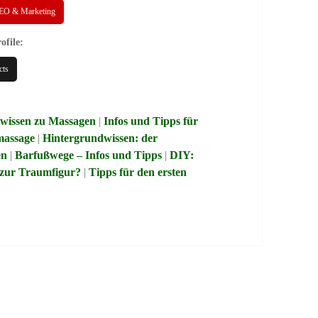
EO & Marketing
ofile:
cts
wissen zu Massagen
|
Infos und Tipps für
massage
|
Hintergrundwissen: der
en
|
Barfußwege – Infos und Tipps
|
DIY:
zur Traumfigur?
|
Tipps für den ersten