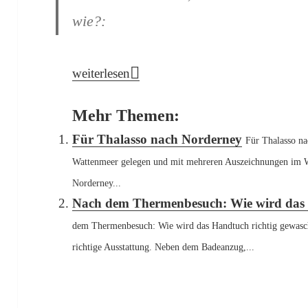
wie?:
Nach dem Bad: Wasser aus dem Ohr entfern
weiterlesen
Mehr Themen:
Für Thalasso nach Norderney
Für Thalasso n
Wattenmeer gelegen und mit mehreren Auszeichnungen im Wel
Norderney...
Nach dem Thermenbesuch: Wie wird das 
dem Thermenbesuch: Wie wird das Handtuch richtig gewasc
richtige Ausstattung. Neben dem Badeanzug,...