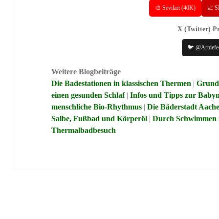
🎨 Sevilart (40K)
📈 S
X (Twitter) Pr
🐦 @Artdefe
Weitere Blogbeiträge
Die Badestationen in klassischen Thermen
|
Grund
einen gesunden Schlaf
|
Infos und Tipps zur Baby
menschliche Bio-Rhythmus
|
Die Bäderstadt Aach
Salbe, Fußbad und Körperöl
|
Durch Schwimmen 
Thermalbadbesuch