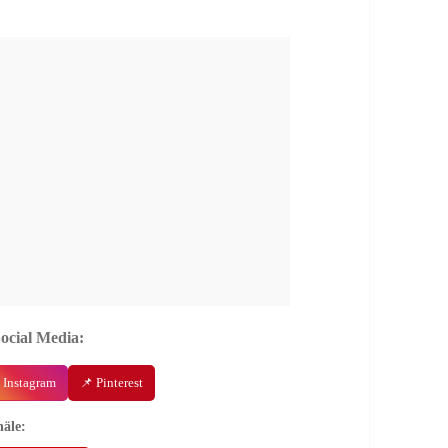
Social Media:
 Instagram
📌 Pinterest
äle: