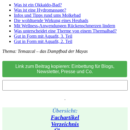
Was ist ein Okkaido-Bad?
Was ist eine Hydromassage?
Infos und Tipps rund ums Molkebad
Die wohltuende Wirkung eines Heubads
Mit Wellness-Anwendungen Rückenschmerzen lindern
Was unterscheidet eine Therme von einem Thermalbad?
Gut in Form mit Aquafit, 3. Teil
Gut in Form mit Aquafit, 2. Teil
Thema: Temazcal – das Dampfbad der Mayas
Link zum Beitrag kopieren: Einbettung für Blogs,
Newsletter, Presse und Co.
-
Übersicht:
Fachartikel
Verzeichnis