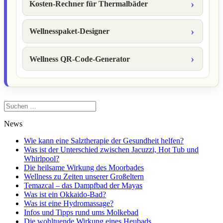
Kosten-Rechner für Thermalbäder
Wellnesspaket-Designer
Wellness QR-Code-Generator
Suchen
nach:
News
Wie kann eine Salztherapie der Gesundheit helfen?
Was ist der Unterschied zwischen Jacuzzi, Hot Tub und
Whirlpool?
Die heilsame Wirkung des Moorbades
Wellness zu Zeiten unserer Großeltern
Temazcal – das Dampfbad der Mayas
Was ist ein Okkaido-Bad?
Was ist eine Hydromassage?
Infos und Tipps rund ums Molkebad
Die wohltuende Wirkung eines Heubads