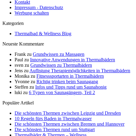
Kontakt
Impressum - Datenschutz
Werbung schalten
Kategorien
Thermalbad & Wellness Blog
Neueste Kommentare
Frank
zu
Grundwissen zu Massagen
Paul
zu
Innovative Anwendungen in Thermalbädern
sven
zu
Grundwissen zu Thermalbädern
Jens
zu
Auflistung Therapiemöglichkeiten in Thermalbädern
Monika
zu
Fitnesssportarten in Thermalbädern
Yvonne
zu
Richtig trinken beim Saunagang
Steffen
zu
Infos und Tipps rund um Saunahonig
luki
zu
6 Typen von Saunagängern, Teil 2
Populäre Artikel
Die schönsten Thermen zwischen Leipzig und Dresden
10 Regeln fürs Baden in Thermalwasser
Die schönsten Thermen zwischen Bremen und Hannover
Die schönsten Thermen rund um Stuttgart
Thermalbäder & Thermen – Wellness,…