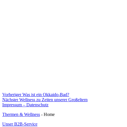
Beitragsnavigation
Vorheriger
Vorheriger
Was ist ein Okkaido-Bad?
Nächster
Beitrag:
Nächster
Wellness zu Zeiten unserer Großeltern
Beitrag:
Impressum – Datenschutz
Thermen & Wellness
- Home
Unser B2B-Service