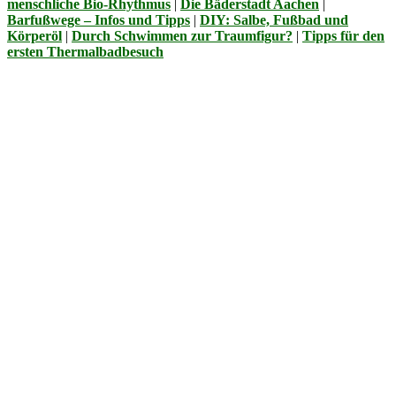
menschliche Bio-Rhythmus
|
Die Bäderstadt Aachen
|
Barfußwege – Infos und Tipps
|
DIY: Salbe, Fußbad und
Körperöl
|
Durch Schwimmen zur Traumfigur?
|
Tipps für den
ersten Thermalbadbesuch