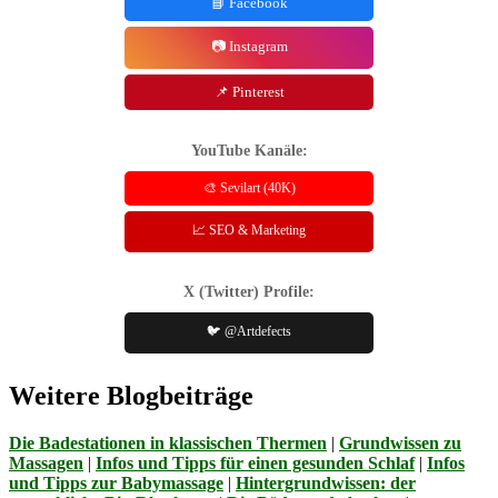
📘 Facebook
📷 Instagram
📌 Pinterest
YouTube Kanäle:
🎨 Sevilart (40K)
📈 SEO & Marketing
X (Twitter) Profile:
🐦 @Artdefects
Weitere Blogbeiträge
Die Badestationen in klassischen Thermen
|
Grundwissen zu
Massagen
|
Infos und Tipps für einen gesunden Schlaf
|
Infos
und Tipps zur Babymassage
|
Hintergrundwissen: der