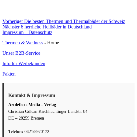
Beitragsnavigation
Vorheriger
Vorheriger
Die besten Thermen und Thermalbäder der Schweiz
Nächster
Beitrag:
Nächster
6 herrliche Heilbäder in Deutschland
Beitrag:
Impressum – Datenschutz
Thermen & Wellness
- Home
Unser B2B-Service
Info für Werbekunden
Fakten
Kontakt & Impressum
Artdefects Media - Verlag
Christian Gülcan Kirchhuchtinger Landstr. 84
DE – 28259 Bremen
Telefon:
0421/5970172