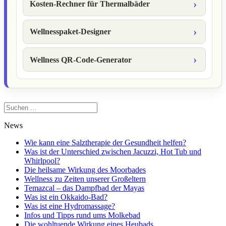
Kosten-Rechner für Thermalbäder
Wellnesspaket-Designer
Wellness QR-Code-Generator
Suchen
nach:
News
Wie kann eine Salztherapie der Gesundheit helfen?
Was ist der Unterschied zwischen Jacuzzi, Hot Tub und
Whirlpool?
Die heilsame Wirkung des Moorbades
Wellness zu Zeiten unserer Großeltern
Temazcal – das Dampfbad der Mayas
Was ist ein Okkaido-Bad?
Was ist eine Hydromassage?
Infos und Tipps rund ums Molkebad
Die wohltuende Wirkung eines Heubads