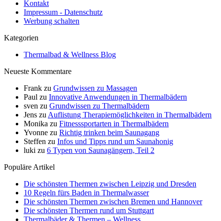
Kontakt
Impressum - Datenschutz
Werbung schalten
Kategorien
Thermalbad & Wellness Blog
Neueste Kommentare
Frank
zu
Grundwissen zu Massagen
Paul
zu
Innovative Anwendungen in Thermalbädern
sven
zu
Grundwissen zu Thermalbädern
Jens
zu
Auflistung Therapiemöglichkeiten in Thermalbädern
Monika
zu
Fitnesssportarten in Thermalbädern
Yvonne
zu
Richtig trinken beim Saunagang
Steffen
zu
Infos und Tipps rund um Saunahonig
luki
zu
6 Typen von Saunagängern, Teil 2
Populäre Artikel
Die schönsten Thermen zwischen Leipzig und Dresden
10 Regeln fürs Baden in Thermalwasser
Die schönsten Thermen zwischen Bremen und Hannover
Die schönsten Thermen rund um Stuttgart
Thermalbäder & Thermen – Wellness,…