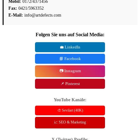
Mobil:
0172/4371456
Fax:
0421/5963352
E-Mail:
info@artdefects.com
Folgen Sie uns auf Social Media:
💼 LinkedIn
📘 Facebook
📷 Instagram
📌 Pinterest
YouTube Kanäle:
🎨 Sevilart (40K)
📈 SEO & Marketing
X (Twitter) Profile: