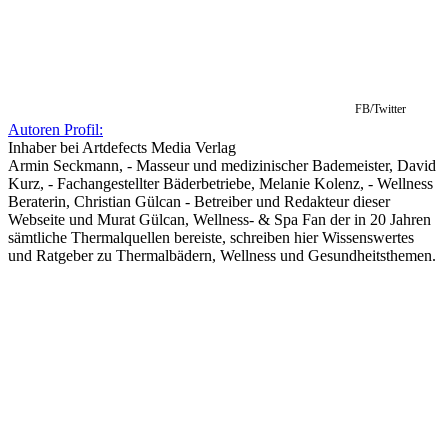
sämtliche Thermalquellen bereiste, schreiben hier Wissenswertes
und Ratgeber zu Thermalbädern, Wellness und Gesundheitsthemen.
FB/Twitter
Letzte Artikel von Autoren Profil:
(
Alle anzeigen
)
Wie kann eine Salztherapie der Gesundheit helfen?
- 12.
August 2025
Was ist der Unterschied zwischen Jacuzzi, Hot Tub und
Whirlpool?
- 10. Juli 2025
Die heilsame Wirkung des Moorbades
- 12. Juni 2025
Ähnliche Beiträge
Mehr Themen:
Was ist eine Hydromassage?
Was ist eine Hydromassage? Lust
auf eine Massage in einer besonderen Form? Bei der Hydromassage
findet keine Massage im klassischen...
Was unterscheidet eine Therme von einem Thermalbad?
Was unterscheidet eine Therme von einem Thermalbad? – Therme,
Thermalbad, Mineralbad, Solebad, Saunatherme: Im Thermenbereich
werden verschiedene Begriffe verwendet. Doch...
Was ist eine Lulur Massage?
Was ist eine Lulur Massage? Mit