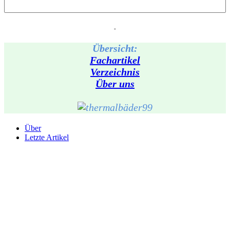
-
Übersicht:
Fachartikel
Verzeichnis
Über uns
Über
Letzte Artikel
FB/Twitter
Autoren Profil:
Inhaber
bei
Artdefects Media Verlag
Armin Seckmann, - Masseur und medizinischer Bademeister, David
Kurz, - Fachangestellter Bäderbetriebe, Melanie Kolenz, - Wellness
Beraterin, Christian Gülcan - Betreiber und Redakteur dieser
Webseite und Murat Gülcan, Wellness- & Spa Fan der in 20 Jahren