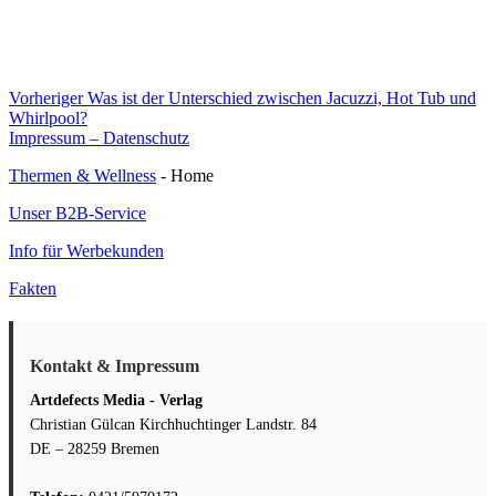
Fax:
0421/5963352
E-Mail:
info@artdefects.com
Folgen Sie uns auf Social Media:
💼 LinkedIn
📘 Facebook
📷 Instagram
📌 Pinterest
YouTube Kanäle:
🎨 Sevilart (40K)
📈 SEO & Marketing
X (Twitter) Profile: