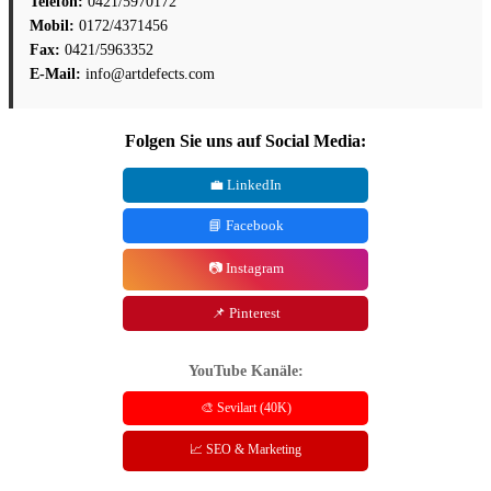
🐦 @Artdefects
Weitere Blogbeiträge
Die Badestationen in klassischen Thermen
|
Grundwissen zu
Massagen
|
Infos und Tipps für einen gesunden Schlaf
|
Infos
und Tipps zur Babymassage
|
Hintergrundwissen: der
menschliche Bio-Rhythmus
|
Die Bäderstadt Aachen
|
Barfußwege – Infos und Tipps
|
DIY: Salbe, Fußbad und
Körperöl
|
Durch Schwimmen zur Traumfigur?
|
Tipps für den
ersten Thermalbadbesuch