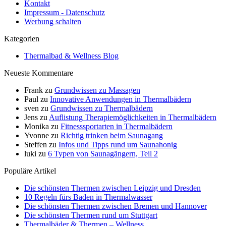
Kontakt
Impressum - Datenschutz
Werbung schalten
Kategorien
Thermalbad & Wellness Blog
Neueste Kommentare
Frank
zu
Grundwissen zu Massagen
Paul
zu
Innovative Anwendungen in Thermalbädern
sven
zu
Grundwissen zu Thermalbädern
Jens
zu
Auflistung Therapiemöglichkeiten in Thermalbädern
Monika
zu
Fitnesssportarten in Thermalbädern
Yvonne
zu
Richtig trinken beim Saunagang
Steffen
zu
Infos und Tipps rund um Saunahonig
luki
zu
6 Typen von Saunagängern, Teil 2
Populäre Artikel
Die schönsten Thermen zwischen Leipzig und Dresden
10 Regeln fürs Baden in Thermalwasser
Die schönsten Thermen zwischen Bremen und Hannover
Die schönsten Thermen rund um Stuttgart
Thermalbäder & Thermen – Wellness,…