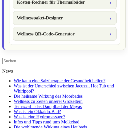
Kosten-Rechner für Thermalbäder
Wellnesspaket-Designer
Wellness QR-Code-Generator
Suchen
nach:
News
Wie kann eine Salztherapie der Gesundheit helfen?
Was ist der Unterschied zwischen Jacuzzi, Hot Tub und
Whirlpool?
Die heilsame Wirkung des Moorbades
Wellness zu Zeiten unserer Großeltern
Temazcal – das Dampfbad der Mayas
Was ist ein Okkaido-Bad?
Was ist eine Hydromassage?
Infos und Tipps rund ums Molkebad
Die wohltuende Wirkung eines Heubads