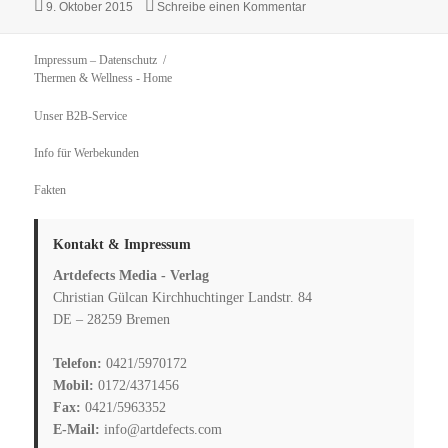
Veröffentlicht
zu Übersicht: Saunawissen
9. Oktober 2015
Schreibe einen Kommentar
am
Impressum – Datenschutz
Thermen & Wellness
- Home
Unser B2B-Service
Info für Werbekunden
Fakten
Kontakt & Impressum
Artdefects Media - Verlag
Christian Gülcan Kirchhuchtinger Landstr. 84
DE – 28259 Bremen
Telefon:
0421/5970172
Mobil:
0172/4371456
Fax:
0421/5963352
E-Mail:
info@artdefects.com