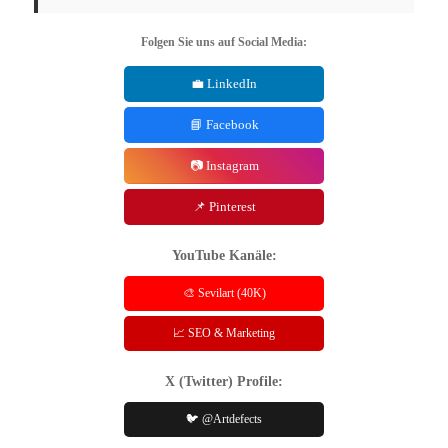
Folgen Sie uns auf Social Media:
💼 LinkedIn
📘 Facebook
📷 Instagram
📌 Pinterest
YouTube Kanäle:
🎨 Sevilart (40K)
📈 SEO & Marketing
X (Twitter) Profile:
🐦 @Artdefects