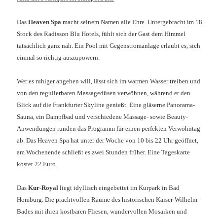
Das
Heaven Spa
macht seinem Namen alle Ehre. Untergebracht im 18.
Stock des Radisson Blu Hotels, fühlt sich der Gast dem Himmel
tatsächlich ganz nah. Ein Pool mit Gegenstromanlage erlaubt es, sich
einmal so richtig auszupowern.
Wer es ruhiger angehen will, lässt sich im warmen Wasser treiben und
von den regulierbaren Massagedüsen verwöhnen, während er den
Blick auf die Frankfurter Skyline genießt. Eine gläserne Panorama-
Sauna, ein Dampfbad und verschiedene Massage- sowie Beauty-
Anwendungen runden das Programm für einen perfekten Verwöhntag
ab.
Das Heaven Spa hat unter der Woche von 10 bis 22 Uhr geöffnet,
am Wochenende schließt es zwei Stunden früher. Eine Tageskarte
kostet 22 Euro.
Das
Kur-Royal
liegt idyllisch eingebettet im Kurpark in Bad
Homburg. Die prachtvollen Räume des historischen Kaiser-Wilhelm-
Bades mit ihren kostbaren Fliesen, wundervollen Mosaiken und