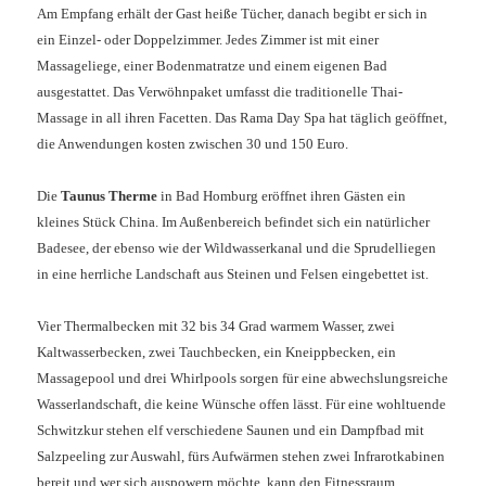
Am Empfang erhält der Gast heiße Tücher, danach begibt er sich in
ein Einzel- oder Doppelzimmer. Jedes Zimmer ist mit einer
Massageliege, einer Bodenmatratze und einem eigenen Bad
ausgestattet. Das Verwöhnpaket umfasst die traditionelle Thai-
Massage in all ihren Facetten.
Das Rama Day Spa hat täglich geöffnet,
die Anwendungen kosten zwischen 30 und 150 Euro.
Die
Taunus Therme
in Bad Homburg eröffnet ihren Gästen ein
kleines Stück China. Im Außenbereich befindet sich ein natürlicher
Badesee, der ebenso wie der Wildwasserkanal und die Sprudelliegen
in eine herrliche Landschaft aus Steinen und Felsen eingebettet ist.
Vier Thermalbecken mit 32 bis 34 Grad warmem Wasser, zwei
Kaltwasserbecken, zwei Tauchbecken, ein Kneippbecken, ein
Massagepool und drei Whirlpools sorgen für eine abwechslungsreiche
Wasserlandschaft, die keine Wünsche offen lässt. Für eine wohltuende
Schwitzkur stehen elf verschiedene Saunen und ein Dampfbad mit
Salzpeeling zur Auswahl, fürs Aufwärmen stehen zwei Infrarotkabinen
bereit und wer sich auspowern möchte, kann den Fitnessraum