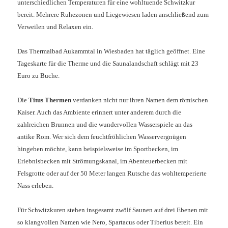
unterschiedlichen Temperaturen für eine wohltuende Schwitzkur
bereit. Mehrere Ruhezonen und Liegewiesen laden anschließend zum
Verweilen und Relaxen ein.
Das Thermalbad Aukammtal in Wiesbaden hat täglich geöffnet. Eine
Tageskarte für die Therme und die Saunalandschaft schlägt mit 23
Euro zu Buche.
Die
Titus Thermen
verdanken nicht nur ihren Namen dem römischen
Kaiser. Auch das Ambiente erinnert unter anderem durch die
zahlreichen Brunnen und die wundervollen Wasserspiele an das
antike Rom. Wer sich dem feuchtfröhlichen Wasservergnügen
hingeben möchte, kann beispielsweise im Sportbecken, im
Erlebnisbecken mit Strömungskanal, im Abenteuerbecken mit
Felsgrotte oder auf der 50 Meter langen Rutsche das wohltemperierte
Nass erleben.
Für Schwitzkuren stehen insgesamt zwölf Saunen auf drei Ebenen mit
so klangvollen Namen wie Nero, Spartacus oder Tiberius bereit. Ein