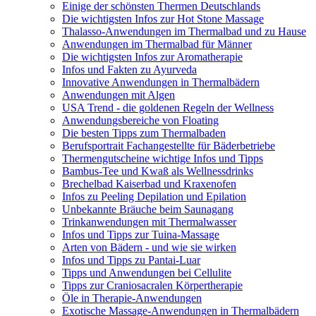
Einige der schönsten Thermen Deutschlands
Die wichtigsten Infos zur Hot Stone Massage
Thalasso-Anwendungen im Thermalbad und zu Hause
Anwendungen im Thermalbad für Männer
Die wichtigsten Infos zur Aromatherapie
Infos und Fakten zu Ayurveda
Innovative Anwendungen in Thermalbädern
Anwendungen mit Algen
USA Trend - die goldenen Regeln der Wellness
Anwendungsbereiche von Floating
Die besten Tipps zum Thermalbaden
Berufsportrait Fachangestellte für Bäderbetriebe
Thermengutscheine wichtige Infos und Tipps
Bambus-Tee und Kwaß als Wellnessdrinks
Brechelbad Kaiserbad und Kraxenofen
Infos zu Peeling Depilation und Epilation
Unbekannte Bräuche beim Saunagang
Trinkanwendungen mit Thermalwasser
Infos und Tipps zur Tuina-Massage
Arten von Bädern - und wie sie wirken
Infos und Tipps zu Pantai-Luar
Tipps und Anwendungen bei Cellulite
Tipps zur Craniosacralen Körpertherapie
Öle in Therapie-Anwendungen
Exotische Massage-Anwendungen in Thermalbädern