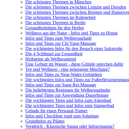
Die schönsten Thermen in München
Die schönsten Thermen zwischen Leipzig und Dresden
Die schönsten Thermen zwischen Bremen und Hannove
Die schönsten Thermen im Ruhrgebiet
Die schönsten Thermen in Berlin
Gesundheitstipps für den Herbst
Wellness aus der Natur - Infos und Tipps zu Honig
Infos und Tipps zum Wellnessurlaub
Infos und Tipps zur Chi Yang-Massage
Die wichtigsten Infos für den Besuch einer Salzgrotte
Die 4 Schlüssel zur Gesundheit
Heilsteine als Wellnesstrend
Eine Geburt im Wasser - diese Gründe sprechen dafür
Tee und Wellness - eine gelungene Mischung?
Infos und Tipps zu Near-Water-Getränken
Die wichtigsten Infos und Tipps zur Fußreflexzonenmas
Infos und Tipps zur Sung Rei-Massage
Die beliebtesten Regionen für Wellnessurlaube
Infos und Tipps zur Anwendung Dauerbrause
Die wichtigsten Tipps und Infos zum Algenbad
Die wichtigsten Tipps und Infos zum Stangerbad
Gründe für einen Personal-Trainer
Infos und Checkliste rund ums Solarium
Grundinfos zu Pilates
Vergleich - Klassische Sauna oder Infrarotsauna?