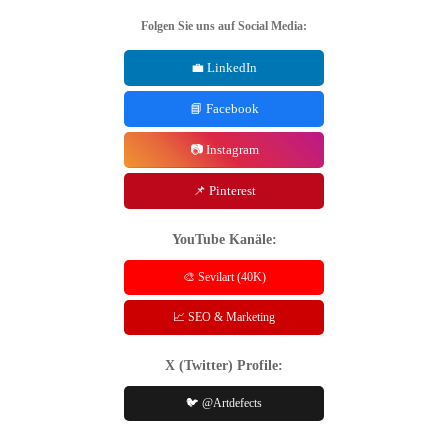
Folgen Sie uns auf Social Media:
💼 LinkedIn
📘 Facebook
📷 Instagram
📌 Pinterest
YouTube Kanäle:
🎨 Sevilart (40K)
📈 SEO & Marketing
X (Twitter) Profile:
🐦 @Artdefects