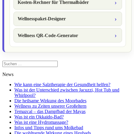
Kosten-Rechner für Thermalbäder
Wellnesspaket-Designer
Wellness QR-Code-Generator
Suchen
nach:
News
Wie kann eine Salztherapie der Gesundheit helfen?
Was ist der Unterschied zwischen Jacuzzi, Hot Tub und
Whirlpool?
Die heilsame Wirkung des Moorbades
Wellness zu Zeiten unserer Großeltern
Temazcal – das Dampfbad der Mayas
Was ist ein Okkaido-Bad?
Was ist eine Hydromassage?
Infos und Tipps rund ums Molkebad
Die wohltuende Wirkung eines Heubads