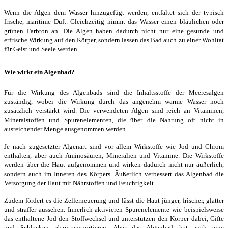
Wenn die Algen dem Wasser hinzugefügt werden, entfaltet sich der typisch
frische, maritime Duft. Gleichzeitig nimmt das Wasser einen bläulichen oder
grünen Farbton an. Die Algen haben dadurch nicht nur eine gesunde und
erfrische Wirkung auf den Körper, sondern lassen das Bad auch zu einer Wohltat
für Geist und Seele werden.
Wie wirkt ein Algenbad?
Für die Wirkung des Algenbads sind die Inhaltsstoffe der Meeresalgen
zuständig, wobei die Wirkung durch das angenehm warme Wasser noch
zusätzlich verstärkt wird. Die verwendeten Algen sind reich an Vitaminen,
Mineralstoffen und Spurenelementen, die über die Nahrung oft nicht in
ausreichender Menge ausgenommen werden.
Je nach zugesetzter Algenart sind vor allem Wirkstoffe wie Jod und Chrom
enthalten, aber auch Aminosäuren, Mineralien und Vitamine. Die Wirkstoffe
werden über die Haut aufgenommen und wirken dadurch nicht nur äußerlich,
sondern auch im Inneren des Körpers. Äußerlich verbessert das Algenbad die
Versorgung der Haut mit Nährstoffen und Feuchtigkeit.
Zudem fördert es die Zellerneuerung und lässt die Haut jünger, frischer, glatter
und straffer aussehen. Innerlich aktivieren Spurenelemente wie beispielsweise
das enthaltene Jod den Stoffwechsel und unterstützen den Körper dabei, Gifte
und Schlacken abzutransportieren. Aber das Algenbad hat auch eine