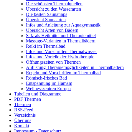
Die schönsten Thermalquellen
Übersicht zu den Wasserarten
Die besten Saunatipps
Übersicht Saunaarten
Infos und Anleitung zur Aquagymnastik
Übersicht Arten von Bädern
Salz als Heilmittel und Therapiemittel
Massage-Varianten in Thermalbädern
Reiki im Thermalbad
Infos und Vorschriften Thermalwasser
Infos und Vorteile der Hydrotherapie
Öffnungszeiten von Thermen
Auflistung Therapiemöglichkeiten in Thermalbädern
Regeln und Vorschriften im Thermalbad
Römisch-Irisches Bad
Entspannung im Hamam
Wellnesszentren Europa
Tabellen und Diagramme
PDF Thermen
Thermen
RSS-Feed
Verzeichnis
Über uns
Kontakt
Impressum - Datenschutz