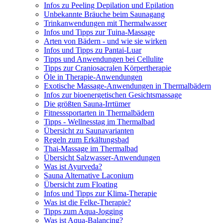
Infos zu Peeling Depilation und Epilation
Unbekannte Bräuche beim Saunagang
Trinkanwendungen mit Thermalwasser
Infos und Tipps zur Tuina-Massage
Arten von Bädern - und wie sie wirken
Infos und Tipps zu Pantai-Luar
Tipps und Anwendungen bei Cellulite
Tipps zur Craniosacralen Körpertherapie
Öle in Therapie-Anwendungen
Exotische Massage-Anwendungen in Thermalbädern
Infos zur bioenergetischen Gesichtsmassage
Die größten Sauna-Irrtümer
Fitnesssportarten in Thermalbädern
Tipps - Wellnesstag im Thermalbad
Übersicht zu Saunavarianten
Regeln zum Erkältungsbad
Thai-Massage im Thermalbad
Übersicht Salzwasser-Anwendungen
Was ist Ayurveda?
Sauna Alternative Laconium
Übersicht zum Floating
Infos und Tipps zur Klima-Therapie
Was ist die Felke-Therapie?
Tipps zum Aqua-Jogging
Was ist Aqua-Balancing?