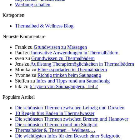
Werbung schalten
Kategorien
Thermalbad & Wellness Blog
Neueste Kommentare
Frank
zu
Grundwissen zu Massagen
Paul
zu
Innovative Anwendungen in Thermalbädern
sven
zu
Grundwissen zu Thermalbädern
Jens
zu
Auflistung Therapiemöglichkeiten in Thermalbädern
Monika
zu
Fitnesssportarten in Thermalbädern
Yvonne
zu
Richtig trinken beim Saunagang
Steffen
zu
Infos und Tipps rund um Saunahonig
luki
zu
6 Typen von Saunagängern, Teil 2
Populäre Artikel
Die schönsten Thermen zwischen Leipzig und Dresden
10 Regeln fürs Baden in Thermalwasser
Die schönsten Thermen zwischen Bremen und Hannover
Die schönsten Thermen rund um Stuttgart
Thermalbäder & Thermen – Wellness,…
Die wichtigsten Infos für den Besuch einer Salzgrotte