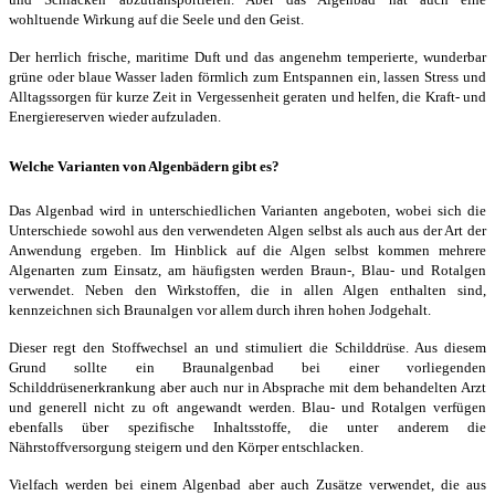
wohltuende Wirkung auf die Seele und den Geist.
Der herrlich frische, maritime Duft und das angenehm temperierte, wunderbar
grüne oder blaue Wasser laden förmlich zum Entspannen ein, lassen Stress und
Alltagssorgen für kurze Zeit in Vergessenheit geraten und helfen, die Kraft- und
Energiereserven wieder aufzuladen.
Welche Varianten von Algenbädern gibt es?
Das Algenbad wird in unterschiedlichen Varianten angeboten, wobei sich die
Unterschiede sowohl aus den verwendeten Algen selbst als auch aus der Art der
Anwendung ergeben. Im Hinblick auf die Algen selbst kommen mehrere
Algenarten zum Einsatz, am häufigsten werden Braun-, Blau- und Rotalgen
verwendet. Neben den Wirkstoffen, die in allen Algen enthalten sind,
kennzeichnen sich Braunalgen vor allem durch ihren hohen Jodgehalt.
Dieser regt den Stoffwechsel an und stimuliert die Schilddrüse. Aus diesem
Grund sollte ein Braunalgenbad bei einer vorliegenden
Schilddrüsenerkrankung aber auch nur in Absprache mit dem behandelten Arzt
und generell nicht zu oft angewandt werden. Blau- und Rotalgen verfügen
ebenfalls über spezifische Inhaltsstoffe, die unter anderem die
Nährstoffversorgung steigern und den Körper entschlacken.
Vielfach werden bei einem Algenbad aber auch Zusätze verwendet, die aus