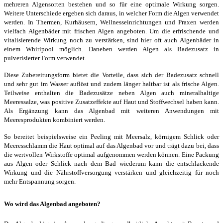
mehreren Algensorten bestehen und so für eine optimale Wirkung sorgen.
Weitere Unterschiede ergeben sich daraus, in welcher Form die Algen verwendet
werden. In Thermen, Kurhäusern, Wellnesseinrichtungen und Praxen werden
vielfach Algenbäder mit frischen Algen angeboten. Um die erfrischende und
vitalisierende Wirkung noch zu verstärken, sind hier oft auch Algenbäder in
einem Whirlpool möglich. Daneben werden Algen als Badezusatz in
pulverisierter Form verwendet.
Diese Zubereitungsform bietet die Vorteile, dass sich der Badezusatz schnell
und sehr gut im Wasser auflöst und zudem länger haltbar ist als frische Algen.
Teilweise enthalten die Badezusätze neben Algen auch mineralhaltige
Meeressalze, was positive Zusatzeffekte auf Haut und Stoffwechsel haben kann.
Als Ergänzung kann das Algenbad mit weiteren Anwendungen mit
Meeresprodukten kombiniert werden.
So bereitet beispielsweise ein Peeling mit Meersalz, körnigem Schlick oder
Meeresschlamm die Haut optimal auf das Algenbad vor und trägt dazu bei, dass
die wertvollen Wirkstoffe optimal aufgenommen werden können. Eine Packung
aus Algen oder Schlick nach dem Bad wiederum kann die entschlackende
Wirkung und die Nährstoffversorgung verstärken und gleichzeitig für noch
mehr Entspannung sorgen.
Wo wird das Algenbad angeboten?