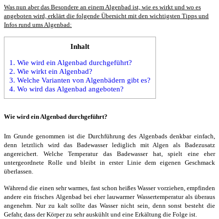
Was nun aber das Besondere an einem Algenbad ist, wie es wirkt und wo es
angeboten wird, erklärt die folgende Übersicht mit den wichtigsten Tipps und
Infos rund ums Algenbad:
Inhalt
1.
Wie wird ein Algenbad durchgeführt?
2.
Wie wirkt ein Algenbad?
3.
Welche Varianten von Algenbädern gibt es?
4.
Wo wird das Algenbad angeboten?
Wie wird ein Algenbad durchgeführt?
Im Grunde genommen ist die Durchführung des Algenbads denkbar einfach,
denn letztlich wird das Badewasser lediglich mit Algen als Badezusatz
angereichert. Welche Temperatur das Badewasser hat, spielt eine eher
untergeordnete Rolle und bleibt in erster Linie dem eigenen Geschmack
überlassen.
Während die einen sehr warmes, fast schon heißes Wasser vorziehen, empfinden
andere ein frisches Algenbad bei eher lauwarmer Wassertemperatur als überaus
angenehm. Nur zu kalt sollte das Wasser nicht sein, denn sonst besteht die
Gefahr, dass der Körper zu sehr auskühlt und eine Erkältung die Folge ist.