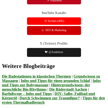
📌 Pinterest
YouTube Kanäle:
🎨 Sevilart (40K)
📈 SEO & Marketing
X (Twitter) Profile:
🐦 @Artdefects
Weitere Blogbeiträge
Die Badestationen in klassischen Thermen
|
Grundwissen zu
Massagen
|
Infos und Tipps für einen gesunden Schlaf
|
Infos
und Tipps zur Babymassage
|
Hintergrundwissen: der
menschliche Bio-Rhythmus
|
Die Bäderstadt Aachen
|
Barfußwege – Infos und Tipps
|
DIY: Salbe, Fußbad und
Körperöl
|
Durch Schwimmen zur Traumfigur?
|
Tipps für den
ersten Thermalbadbesuch