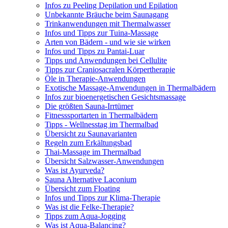
Infos zu Peeling Depilation und Epilation
Unbekannte Bräuche beim Saunagang
Trinkanwendungen mit Thermalwasser
Infos und Tipps zur Tuina-Massage
Arten von Bädern - und wie sie wirken
Infos und Tipps zu Pantai-Luar
Tipps und Anwendungen bei Cellulite
Tipps zur Craniosacralen Körpertherapie
Öle in Therapie-Anwendungen
Exotische Massage-Anwendungen in Thermalbädern
Infos zur bioenergetischen Gesichtsmassage
Die größten Sauna-Irrtümer
Fitnesssportarten in Thermalbädern
Tipps - Wellnesstag im Thermalbad
Übersicht zu Saunavarianten
Regeln zum Erkältungsbad
Thai-Massage im Thermalbad
Übersicht Salzwasser-Anwendungen
Was ist Ayurveda?
Sauna Alternative Laconium
Übersicht zum Floating
Infos und Tipps zur Klima-Therapie
Was ist die Felke-Therapie?
Tipps zum Aqua-Jogging
Was ist Aqua-Balancing?