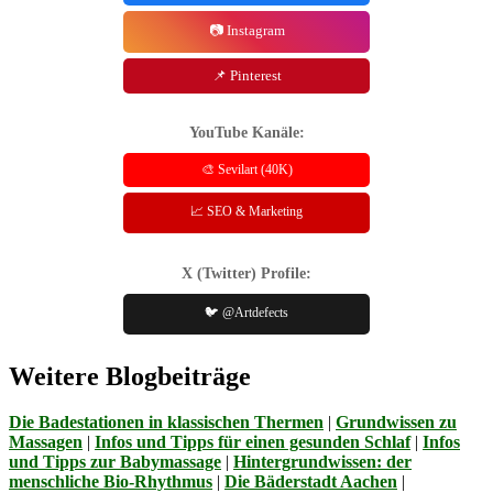
📷 Instagram
📌 Pinterest
YouTube Kanäle:
🎨 Sevilart (40K)
📈 SEO & Marketing
X (Twitter) Profile:
🐦 @Artdefects
Weitere Blogbeiträge
Die Badestationen in klassischen Thermen
|
Grundwissen zu
Massagen
|
Infos und Tipps für einen gesunden Schlaf
|
Infos
und Tipps zur Babymassage
|
Hintergrundwissen: der
menschliche Bio-Rhythmus
|
Die Bäderstadt Aachen
|