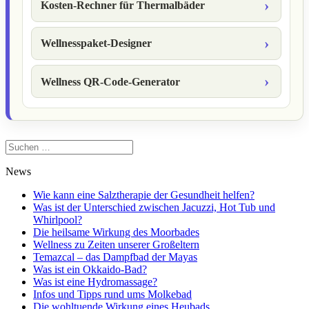
Kosten-Rechner für Thermalbäder
Wellnesspaket-Designer
Wellness QR-Code-Generator
Suchen
nach:
News
Wie kann eine Salztherapie der Gesundheit helfen?
Was ist der Unterschied zwischen Jacuzzi, Hot Tub und
Whirlpool?
Die heilsame Wirkung des Moorbades
Wellness zu Zeiten unserer Großeltern
Temazcal – das Dampfbad der Mayas
Was ist ein Okkaido-Bad?
Was ist eine Hydromassage?
Infos und Tipps rund ums Molkebad
Die wohltuende Wirkung eines Heubads