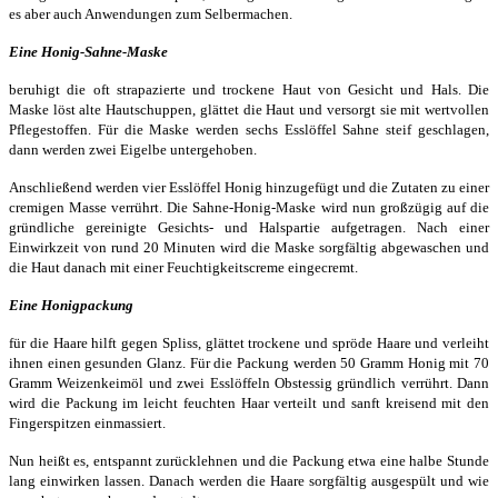
es aber auch Anwendungen zum Selbermachen.
Eine Honig-Sahne-Maske
beruhigt die oft strapazierte und trockene Haut von Gesicht und Hals. Die
Maske löst alte Hautschuppen, glättet die Haut und versorgt sie mit wertvollen
Pflegestoffen.
Für die Maske werden sechs Esslöffel Sahne steif geschlagen,
dann werden zwei Eigelbe untergehoben.
Anschließend werden vier Esslöffel Honig hinzugefügt und die Zutaten zu einer
cremigen Masse verrührt. Die Sahne-Honig-Maske wird nun großzügig auf die
gründliche gereinigte Gesichts- und Halspartie aufgetragen. Nach einer
Einwirkzeit von rund 20 Minuten wird die Maske sorgfältig abgewaschen und
die Haut danach mit einer Feuchtigkeitscreme eingecremt.
Eine Honigpackung
für die Haare hilft gegen Spliss, glättet trockene und spröde Haare und verleiht
ihnen einen gesunden Glanz.
Für die Packung werden 50 Gramm Honig mit 70
Gramm Weizenkeimöl und zwei Esslöffeln Obstessig gründlich verrührt. Dann
wird die Packung im leicht feuchten Haar verteilt und sanft kreisend mit den
Fingerspitzen einmassiert.
Nun heißt es, entspannt zurücklehnen und die Packung etwa eine halbe Stunde
lang einwirken lassen. Danach werden die Haare sorgfältig ausgespült und wie