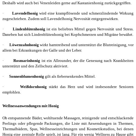
Deshalb wird auch bei Venenleiden gerne auf Kastanienhonig zurückgegriffen.
·
Lavendelhonig
wird eine krampflösende und schmerzlindernde Wirkung
zugeschrieben. Zudem soll Lavendelhonig Nervosität entgegenwirken.
·
Lindenblütenhonig
ist ein beliebtes Mittel gegen Nervosität und Stress.
Daneben hat sich Lindenblütenhonig bei Kopfschmerzen und Migräne bewährt.
·
Löwenzahnhonig
wirkt harntreibend und unterstützt die Blutreinigung, vor
allem bei Erkrankungen der Galle und der Leber.
·
Rosmarinhonig
ist ein Allrounder, der die Genesung nach Krankheiten
unterstützt und den Zellschutz aktiviert.
·
Sonnenblumenhonig
gilt als fiebersenkendes Mittel.
·
Weißdornhonig
stärkt das Herz und wird insbesondere Senioren
empfohlen.
Wellnessanwendungen mit Honig
Ob entspannende Bäder, wohltuende Massagen, reinigende und entschlackende
Peelings oder pflegende Packungen, die Liste mit Anwendungen in Thermen,
Thermalbädern, Spas, Wellnesseinrichtungen und Kosmetikstudios, bei denen
Honig eine zentrale Rolle spielt, ist lang. Für ein wenig Wellness zu Hause gibt