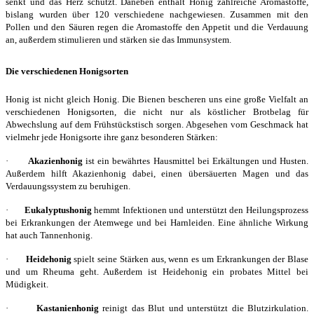
senkt und das Herz schützt. Daneben enthält Honig zahlreiche Aromastoffe,
bislang wurden über 120 verschiedene nachgewiesen. Zusammen mit den
Pollen und den Säuren regen die Aromastoffe den Appetit und die Verdauung
an, außerdem stimulieren und stärken sie das Immunsystem.
Die verschiedenen Honigsorten
Honig ist nicht gleich Honig. Die Bienen bescheren uns eine große Vielfalt an
verschiedenen Honigsorten, die nicht nur als köstlicher Brotbelag für
Abwechslung auf dem Frühstückstisch sorgen. Abgesehen vom Geschmack hat
vielmehr jede Honigsorte ihre ganz besonderen Stärken:
·
Akazienhonig
ist ein bewährtes Hausmittel bei Erkältungen und Husten.
Außerdem hilft Akazienhonig dabei, einen übersäuerten Magen und das
Verdauungssystem zu beruhigen.
·
Eukalyptushonig
hemmt Infektionen und unterstützt den Heilungsprozess
bei Erkrankungen der Atemwege und bei Harnleiden. Eine ähnliche Wirkung
hat auch Tannenhonig.
·
Heidehonig
spielt seine Stärken aus, wenn es um Erkrankungen der Blase
und um Rheuma geht. Außerdem ist Heidehonig ein probates Mittel bei
Müdigkeit.
·
Kastanienhonig
reinigt das Blut und unterstützt die Blutzirkulation.