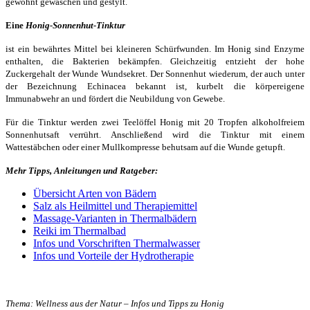
gewohnt gewaschen und gestylt.
Eine
Honig-Sonnenhut-Tinktur
ist ein bewährtes Mittel bei kleineren Schürfwunden. Im Honig sind Enzyme
enthalten, die Bakterien bekämpfen. Gleichzeitig entzieht der hohe
Zuckergehalt der Wunde Wundsekret. Der Sonnenhut wiederum, der auch unter
der Bezeichnung Echinacea bekannt ist, kurbelt die körpereigene
Immunabwehr an und fördert die Neubildung von Gewebe.
Für die Tinktur werden zwei Teelöffel Honig mit 20 Tropfen alkoholfreiem
Sonnenhutsaft verrührt. Anschließend wird die Tinktur mit einem
Wattestäbchen oder einer Mullkompresse behutsam auf die Wunde getupft.
Mehr Tipps, Anleitungen und Ratgeber:
Übersicht Arten von Bädern
Salz als Heilmittel und Therapiemittel
Massage-Varianten in Thermalbädern
Reiki im Thermalbad
Infos und Vorschriften Thermalwasser
Infos und Vorteile der Hydrotherapie
Thema: Wellness aus der Natur – Infos und Tipps zu Honig