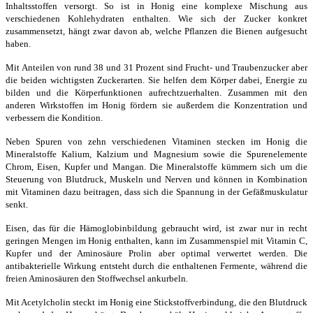
Inhaltsstoffen versorgt. So ist in Honig eine komplexe Mischung aus
verschiedenen Kohlehydraten enthalten. Wie sich der Zucker konkret
zusammensetzt, hängt zwar davon ab, welche Pflanzen die Bienen aufgesucht
haben.
Mit Anteilen von rund 38 und 31 Prozent sind Frucht- und Traubenzucker aber
die beiden wichtigsten Zuckerarten. Sie helfen dem Körper dabei, Energie zu
bilden und die Körperfunktionen aufrechtzuerhalten. Zusammen mit den
anderen Wirkstoffen im Honig fördern sie außerdem die Konzentration und
verbessern die Kondition.
Neben Spuren von zehn verschiedenen Vitaminen stecken im Honig die
Mineralstoffe Kalium, Kalzium und Magnesium sowie die Spurenelemente
Chrom, Eisen, Kupfer und Mangan. Die Mineralstoffe kümmern sich um die
Steuerung von Blutdruck, Muskeln und Nerven und können in Kombination
mit Vitaminen dazu beitragen, dass sich die Spannung in der Gefäßmuskulatur
senkt.
Eisen, das für die Hämoglobinbildung gebraucht wird, ist zwar nur in recht
geringen Mengen im Honig enthalten, kann im Zusammenspiel mit Vitamin C,
Kupfer und der Aminosäure Prolin aber optimal verwertet werden. Die
antibakterielle Wirkung entsteht durch die enthaltenen Fermente, während die
freien Aminosäuren den Stoffwechsel ankurbeln.
Mit Acetylcholin steckt im Honig eine Stickstoffverbindung, die den Blutdruck