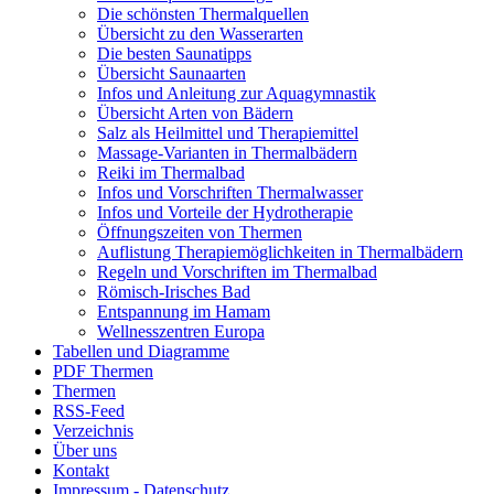
Die schönsten Thermalquellen
Übersicht zu den Wasserarten
Die besten Saunatipps
Übersicht Saunaarten
Infos und Anleitung zur Aquagymnastik
Übersicht Arten von Bädern
Salz als Heilmittel und Therapiemittel
Massage-Varianten in Thermalbädern
Reiki im Thermalbad
Infos und Vorschriften Thermalwasser
Infos und Vorteile der Hydrotherapie
Öffnungszeiten von Thermen
Auflistung Therapiemöglichkeiten in Thermalbädern
Regeln und Vorschriften im Thermalbad
Römisch-Irisches Bad
Entspannung im Hamam
Wellnesszentren Europa
Tabellen und Diagramme
PDF Thermen
Thermen
RSS-Feed
Verzeichnis
Über uns
Kontakt
Impressum - Datenschutz