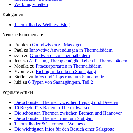
Werbung schalten
Kategorien
Thermalbad & Wellness Blog
Neueste Kommentare
Frank
zu
Grundwissen zu Massagen
Paul
zu
Innovative Anwendungen in Thermalbädern
sven
zu
Grundwissen zu Thermalbädern
Jens
zu
Auflistung Therapiemöglichkeiten in Thermalbädern
Monika
zu
Fitnesssportarten in Thermalbädern
Yvonne
zu
Richtig trinken beim Saunagang
Steffen
zu
Infos und Tipps rund um Saunahonig
luki
zu
6 Typen von Saunagängern, Teil 2
Populäre Artikel
Die schönsten Thermen zwischen Leipzig und Dresden
10 Regeln fürs Baden in Thermalwasser
Die schönsten Thermen zwischen Bremen und Hannover
Die schönsten Thermen rund um Stuttgart
Thermalbäder & Thermen – Wellness,…
Die wichtigsten Infos für den Besuch einer Salzgrotte