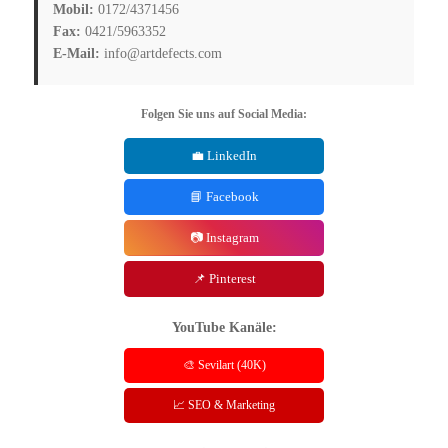
Mobil:
0172/4371456
Fax:
0421/5963352
E-Mail:
info@artdefects.com
Folgen Sie uns auf Social Media:
💼 LinkedIn
📘 Facebook
📷 Instagram
📌 Pinterest
YouTube Kanäle:
🎨 Sevilart (40K)
📈 SEO & Marketing