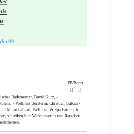
kel
nis
ns
FB/Twitter
scher Bademeister, David Kurz, -
Kolenz, - Wellness Beraterin, Christian Gülcan -
 und Murat Gülcan, Wellness- & Spa Fan der in
ste, schreiben hier Wissenswertes und Ratgeber
eitsthemen.